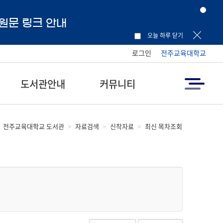
 원문 링크 안내
오늘 하루 닫기
로그인
전주교육대학교
도서관안내
커뮤니티
전주교육대학교 도서관
자료검색
신착자료
최신 목차조회
정렬선택:
정렬 선택
리스트갯수:
리스트수 선택