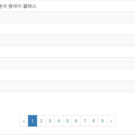
계분석 원데이 클래스
«
1
2
3
4
5
6
7
8
9
»