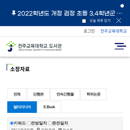
2022학년도 개정 검정 초등 3,4학년군 교과서 및 지도서 원문 링크 안내
오늘 하루 닫기
로그인
전주교육대학교
소장자료
전체
단행본
연속간행물
학위논문
멀티미디어
E-Book
키워드
전방일치
완전일치
다국어입력
일반검색
리스트