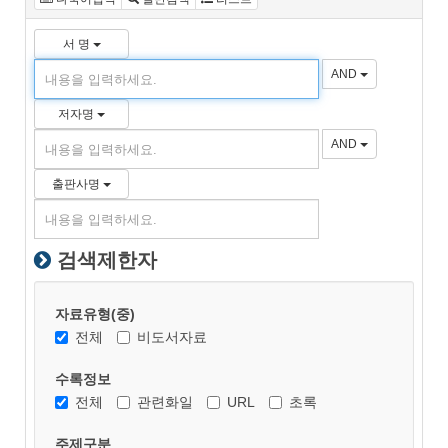
서 명
AND
저자명
AND
출판사명
검색제한자
자료유형(중)
전체
비도서자료
수록정보
전체
관련화일
URL
초록
주제구분