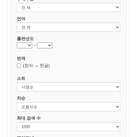
언어
출판년도
~
번역
(한자 → 한글)
소트
차순
최대 검색 수