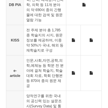
DB PIA
학, 의학 등 11개 분야
의 약 690여 종의 간행
물에 대한 검색 및 원문
열람 가능
전 주제 분야 총 1,785
종 학술지의 서지, 원문
KISS
정보를 제공하며, 이중
약 50%가 국내, 해외 등
재학술지로 구성
인문,사회,자연,공학,의
학,예체능 등 학문 전 분
e-
야에 걸쳐 학술지, 학술
article
대회 자료, 학회 단행본
등 870여 종의 원문 제
공
양적연구를 위한 국내
의 공신력 있는 설문조
사(Survey Data) 및 통