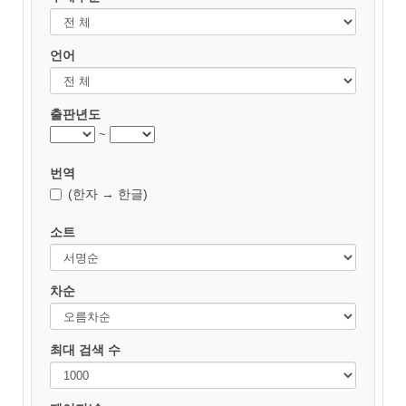
언어
출판년도
~
번역
(한자 → 한글)
소트
차순
최대 검색 수