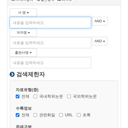
서 명
AND
저자명
AND
출판사명
검색제한자
자료유형(중)
전체
국내학위논문
국외학위논문
수록정보
전체
관련화일
URL
초록
주제구분