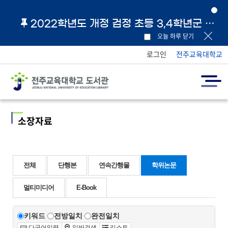
2022학년도 개정 검정 초등 3,4학년군 교과서 및 지도서 원문 링크 안내
오늘 하루 닫기
로그인
전주교육대학교
소장자료
전체
단행본
연속간행물
학위논문
멀티미디어
E-Book
키워드
전방일치
완전일치
다국어입력
일반검색
리스트