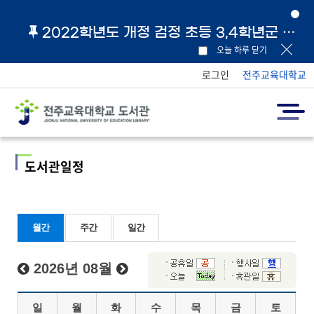
2022학년도 개정 검정 초등 3,4학년군 교과서 및 지도서 원문 링크 안내
오늘 하루 닫기
로그인
전주교육대학교
도서관일정
월간
주간
일간
2026년 08월
일
월
화
수
목
금
토