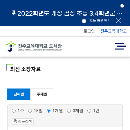
2022학년도 개정 검정 초등 3,4학년군 교과서 및 지도서 원문 링크 안내
오늘 하루 닫기
로그인
전주교육대학교
최신 소장자료
날짜별
주제별
1주
15일
1개월
3개월
1년
전문검색