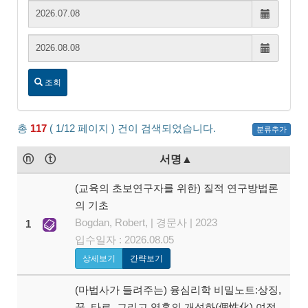
시작날짜:
시작날짜
종료날짜:
종료날짜
조회
총
117
( 1/12 페이지 ) 건이 검색되었습니다.
분류추가
ⓝ
ⓣ
서명▲
(교육의 초보연구자를 위한) 질적 연구방법론
의 기초
Bogdan, Robert, | 경문사 | 2023
1
입수일자 : 2026.08.05
상세보기
간략보기
(마법사가 들려주는) 융심리학 비밀노트:상징,
꿈, 타로, 그리고 영혼의 개성화(個性化) 여정