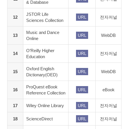
& Database
JSTOR Life
12
URL
전자저널
Sciences Collection
Music and Dance
13
URL
WebDB
Online
O’Reilly Higher
14
URL
전자저널
Education
Oxford English
15
URL
WebDB
Dictionary(OED)
ProQuest eBook
16
URL
eBook
Reference Collection
17
Wiley Online Library
URL
전자저널
18
ScienceDirect
URL
전자저널