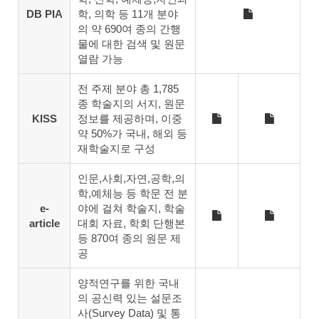
DB PIA
학, 의학 등 11개 분야
의 약 690여 종의 간행
물에 대한 검색 및 원문
열람 가능
전 주제 분야 총 1,785
종 학술지의 서지, 원문
KISS
정보를 제공하며, 이중
약 50%가 국내, 해외 등
재학술지로 구성
인문,사회,자연,공학,의
학,예체능 등 학문 전 분
e-
야에 걸쳐 학술지, 학술
article
대회 자료, 학회 단행본
등 870여 종의 원문 제
공
양적연구를 위한 국내
의 공신력 있는 설문조
사(Survey Data) 및 통