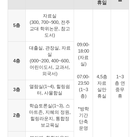
휴일
자료실
(300, 700~900, 전주
5층
교대 학위논문, 참고
도서)
09:00-
대출실, 관장실, 자료
18:00
실
(자료
4층
(000~200, 400~600,
실)
어린이도서, 교과서,
외국서)
07:00-
4,5층
1~3
23:50
자료
층 연
열람실(1~4), 힐링쉼
3층
(1~3
실만
중무
터, 사물함실
층)
휴실
휴
학습토론실(1~3), 스
*방학
마트존, 지혜의 정원,
2층
기간
힐링라운지, 통합정
단축
보교육실
운영