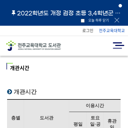
2022학년도 개정 검정 초등 3,4학년군 교과서 및 지도서 원문 링크 안내
오늘 하루 닫기
로그인
전주교육대학교
개관시간
개관시간
이용시간
층별
도서관
토요
휴관
평일
일·공
일