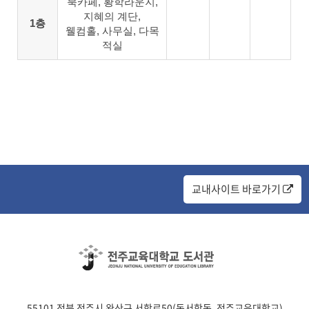
북카페, 황학라운지,
지혜의 계단,
1층
웰컴홀, 사무실, 다목
적실
교내사이트 바로가기
55101 전북 전주시 완산구 서학로50(동서학동, 전주교육대학교)