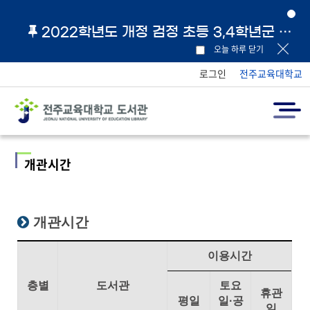
2022학년도 개정 검정 초등 3,4학년군 교과서 및 지도서 원문 링크 안내
오늘 하루 닫기
로그인
전주교육대학교
개관시간
개관시간
이용시간
층별
도서관
토요
휴관
평일
일·공
일