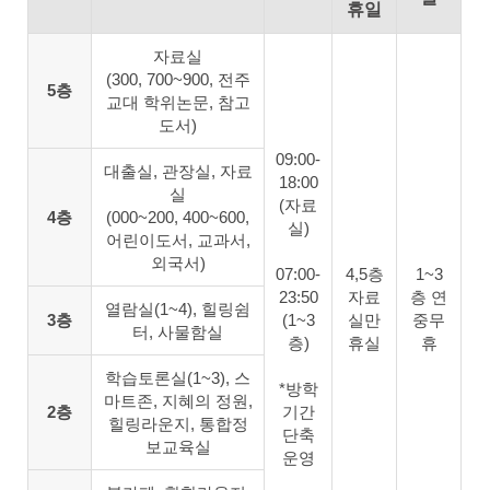
휴일
자료실
(300, 700~900, 전주
5층
교대 학위논문, 참고
도서)
09:00-
대출실, 관장실, 자료
18:00
실
(자료
4층
(000~200, 400~600,
실)
어린이도서, 교과서,
외국서)
07:00-
4,5층
1~3
23:50
자료
층 연
열람실(1~4), 힐링쉼
3층
(1~3
실만
중무
터, 사물함실
층)
휴실
휴
학습토론실(1~3), 스
*방학
마트존, 지혜의 정원,
2층
기간
힐링라운지, 통합정
단축
보교육실
운영