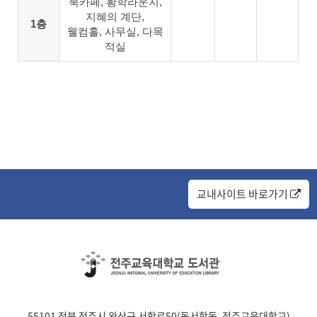
북카페, 황학라운지,
지혜의 계단,
1층
웰컴홀, 사무실, 다목
적실
교내사이트 바로가기
55101 전북 전주시 완산구 서학로50(동서학동, 전주교육대학교)