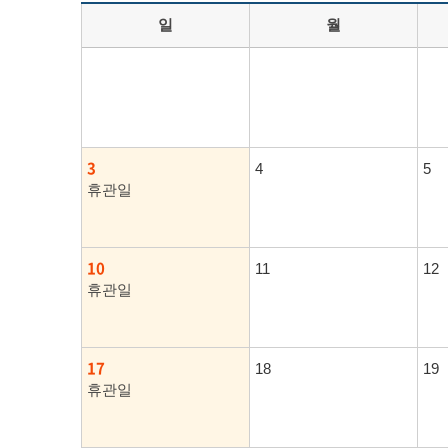
일
월
3
4
5
휴관일
10
11
12
휴관일
17
18
19
휴관일