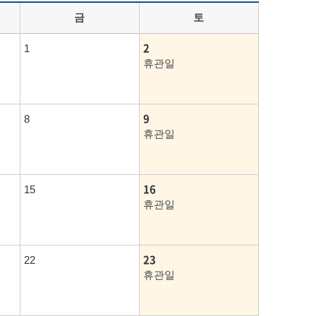
금
토
2
1
휴관일
9
8
휴관일
16
15
휴관일
23
22
휴관일