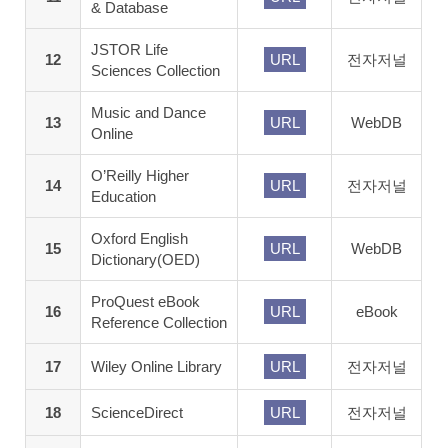
& Database
JSTOR Life
12
URL
전자저널
Sciences Collection
Music and Dance
13
URL
WebDB
Online
O’Reilly Higher
14
URL
전자저널
Education
Oxford English
15
URL
WebDB
Dictionary(OED)
ProQuest eBook
16
URL
eBook
Reference Collection
17
Wiley Online Library
URL
전자저널
18
ScienceDirect
URL
전자저널