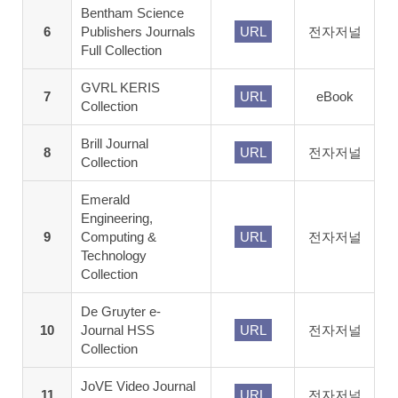
Bentham Science
6
Publishers Journals
URL
전자저널
Full Collection
GVRL KERIS
7
URL
eBook
Collection
Brill Journal
8
URL
전자저널
Collection
Emerald
Engineering,
9
Computing &
URL
전자저널
Technology
Collection
De Gruyter e-
10
Journal HSS
URL
전자저널
Collection
JoVE Video Journal
11
URL
전자저널