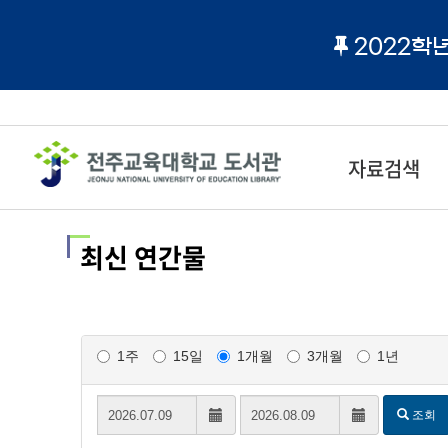
2022학
자료검색
최신 연간물
1주
15일
1개월
3개월
1년
시작날짜:
시작날짜
종료날짜:
종료날짜
조회