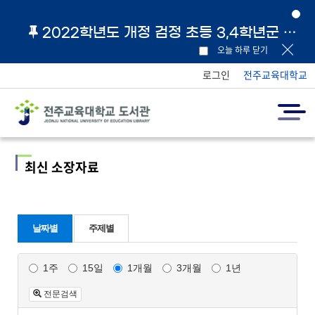
2022학년도 개정 검정 초등 3,4학년군 교과서 및 지도서 원문 링크 안내
오늘 하루 닫기
로그인
전주교육대학교
최신 소장자료
날짜별
주제별
1주
15일
1개월
3개월
1년
전문검색