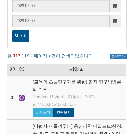
시작날짜:
시작날짜
종료날짜:
종료날짜
조회
총
117
( 1/12 페이지 ) 건이 검색되었습니다.
분류추가
ⓝ
ⓣ
서명▲
(교육의 초보연구자를 위한) 질적 연구방법론
의 기초
Bogdan, Robert, | 경문사 | 2023
1
입수일자 : 2026.08.05
상세보기
간략보기
(마법사가 들려주는) 융심리학 비밀노트:상징,
꿈, 타로, 그리고 영혼의 개성화(個性化) 여정