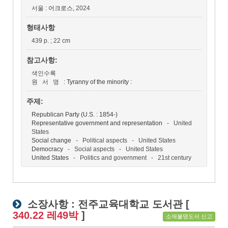
서울 :
어크로스,
2024
형태사항
439 p. ; 22 cm
참고사항:
색인수록
원 서 명 :
Tyranny of the minority :
주제:
Republican Party (U.S. : 1854-)
Representative government and representation
- United
States
Social change
- Political aspects - United States
Democracy
- Social aspects - United States
United States
- Politics and government - 21st century
소장사항 :
전주교육대학교 도서관
[
340.22 레49박
]
소재불명도서 신고