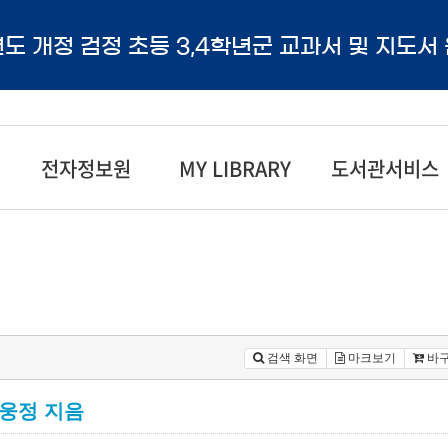
년도 개정 검정 초등 3,4학년군 교과서 및 지도서
전자정보원
MY LIBRARY
도서관서비스
검색 화면
마크보기
바
손웅정 지음