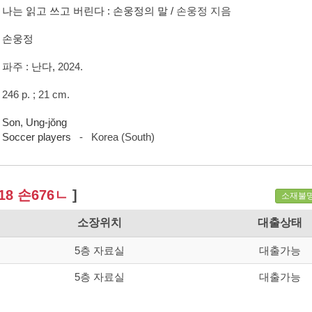
나는 읽고 쓰고 버린다 :
손웅정의 말 /
손웅정 지음
손웅정
파주 :
난다,
2024.
246 p. ; 21 cm.
Son, Ung-jŏng
Soccer players
- Korea (South)
18 손676ㄴ
]
소재불
소장위치
대출상태
5층 자료실
대출가능
5층 자료실
대출가능