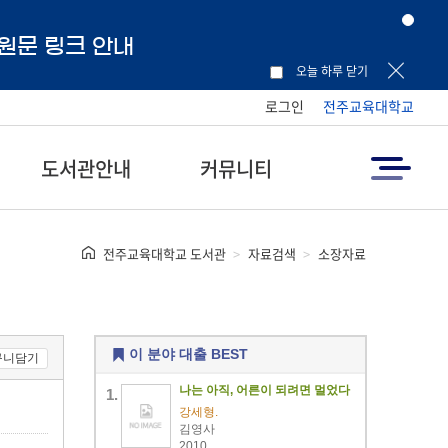
 원문 링크 안내
오늘 하루 닫기
로그인
전주교육대학교
도서관안내
커뮤니티
전주교육대학교 도서관
자료검색
소장자료
이 분야 대출 BEST
구니담기
나는 아직, 어른이 되려면 멀었다
강세형.
김영사
2010