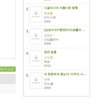
시골의사의 아름다운 동행
박경철
리더스북
2005
(김양수의카툰판타지)생활의 참견 :New season
김양수.
소담출판사
2009
잠깐 멈춤
고도원
해냄
2010
명도서 신고
내 청춘에게 묻는다 :아무도 나에게 해주지 않았던 질문들
차류.
SJ소울
2009