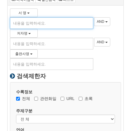
서 명
AND
저자명
AND
출판사명
검색제한자
수록정보
전체
관련화일
URL
초록
주제구분
언어