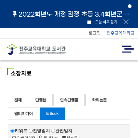
2022학년도 개정 검정 초등 3,4학년군 교과서 및 지도서 원문 링크 안내
오늘 하루 닫기
로그인
전주교육대학교
소장자료
전체
단행본
연속간행물
학위논문
멀티미디어
E-Book
키워드
전방일치
완전일치
다국어입력
일반검색
리스트