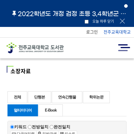
2022학년도 개정 검정 초등 3,4학년군 교과서 및 지도서 원문 링크 안내
오늘 하루 닫기
로그인
전주교육대학교
소장자료
전체
단행본
연속간행물
학위논문
멀티미디어
E-Book
키워드
전방일치
완전일치
다국어입력
일반검색
리스트