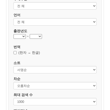
언어
출판년도
~
번역
(한자 → 한글)
소트
차순
최대 검색 수