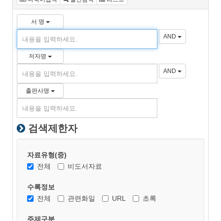
서 명
AND
저자명
AND
출판사명
검색제한자
자료유형(중)
전체
비도서자료
수록정보
전체
관련화일
URL
초록
주제구분