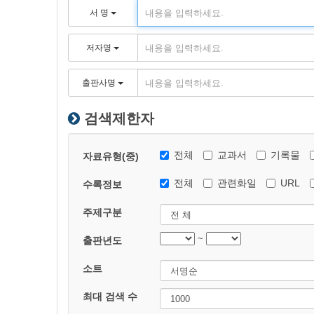
서 명
저자명
출판사명
검색제한자
전체
교과서
기록물
자료유형(중)
전체
관련화일
URL
수록정보
주제구분
~
출판년도
소트
최대 검색 수