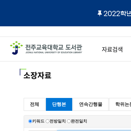
2022학
자료검색
소장자료
전체
단행본
연속간행물
학위논
키워드
전방일치
완전일치