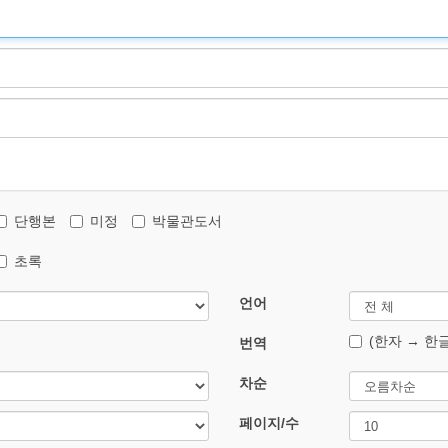
단행본
미정
박물관도서
초록
언어
(한자 → 한글
번역
차순
페이지/수