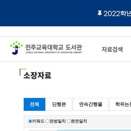
2022학
자료검색
소장자료
전체
단행본
연속간행물
학위논
키워드
전방일치
완전일치