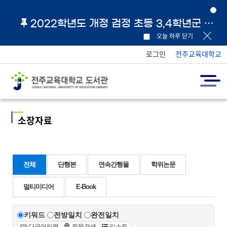
2022학년도 개정 검정 초등 3,4학년군 교과서 및 지도서 원문 링크 안내
오늘 하루 닫기
로그인
전주교육대학교
소장자료
전체
단행본
연속간행물
학위논문
멀티미디어
E-Book
키워드
전방일치
완전일치
다국어입력
전문검색
리스트