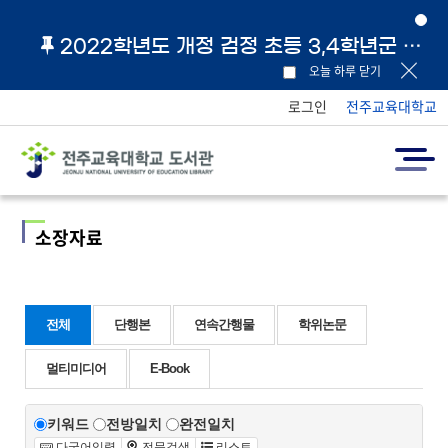
2022학년도 개정 검정 초등 3,4학년군 교과서 및 지도서 원문 링크 안내
오늘 하루 닫기
로그인
전주교육대학교
소장자료
전체
단행본
연속간행물
학위논문
멀티미디어
E-Book
키워드
전방일치
완전일치
다국어입력
전문검색
리스트