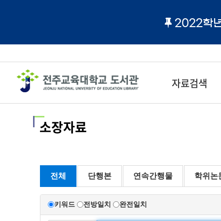
2022학
자료검색
소장자료
전체
단행본
연속간행물
학위논
키워드
전방일치
완전일치