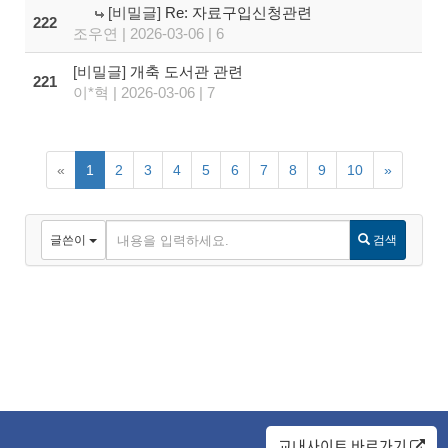
[비밀글]
Re: 자료구입신청관련
222
조우연 | 2026-03-06 | 6
[비밀글]
개축 도서관 관련
221
이*혁 | 2026-03-06 | 7
«
1
2
3
4
5
6
7
8
9
10
»
글쓴이
검색
교내사이트 바로가기